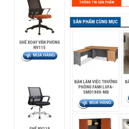
THÔNG TIN SẢN PHẨM
SẢN PHẨM CÙNG MỤC
GHẾ XOAY VĂN PHÒNG
NV115
BÀN LÀM VIỆC TRƯỞNG
B
PHÒNG FAMI LUFA-
SMD1800-MB
GHẾ NV119