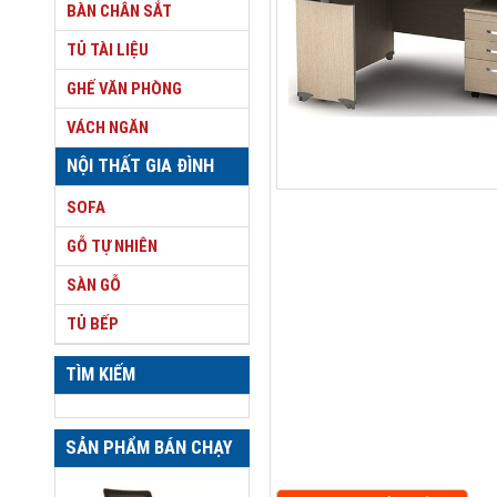
BÀN CHÂN SẮT
TỦ TÀI LIỆU
GHẾ VĂN PHÒNG
VÁCH NGĂN
NỘI THẤT GIA ĐÌNH
SOFA
GỖ TỰ NHIÊN
SÀN GỖ
TỦ BẾP
TÌM KIẾM
SẢN PHẨM BÁN CHẠY