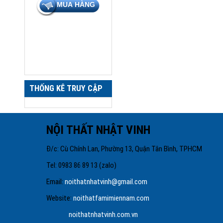
THỐNG KÊ TRUY CẬP
NỘI THẤT NHẬT VINH
Đ/c: Cù Chính Lan, Phường 13, Quận Tâ
Tel: 0983 86 89 13 
Email:
noithatnhatvinh@gmail.com
Website:
noithatfamimiennam.com
noithatnhatvinh.com.vn