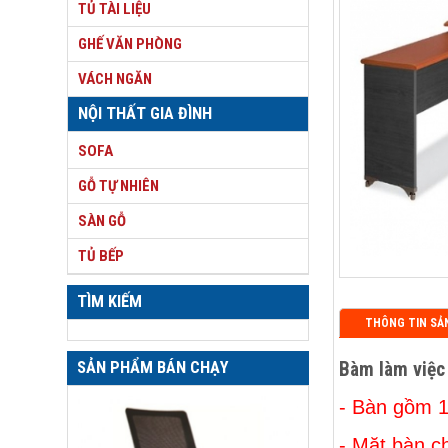
TỦ TÀI LIỆU
GHẾ VĂN PHÒNG
VÁCH NGĂN
NỘI THẤT GIA ĐÌNH
SOFA
GỖ TỰ NHIÊN
SÀN GỖ
TỦ BẾP
TÌM KIẾM
THÔNG TIN SẢ
SẢN PHẨM BÁN CHẠY
Bàm làm việc
- Bàn gồm 1
- Mặt bàn c