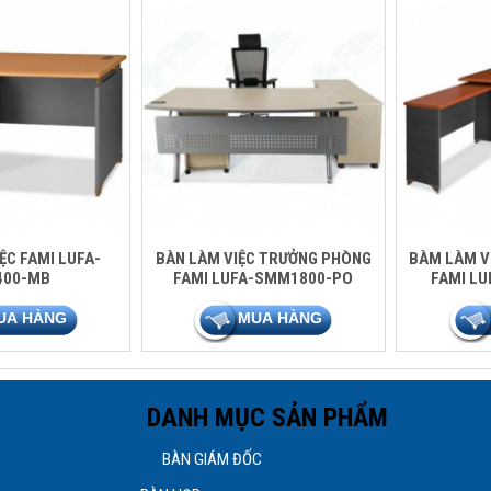
ỆC FAMI LUFA-
BÀN LÀM VIỆC TRƯỞNG PHÒNG
BÀM LÀM V
400-MB
FAMI LUFA-SMM1800-PO
FAMI L
H DANH MỤC SẢN PHẨM
 Tân Bình, TPHCM
BÀN GIÁM ĐỐC