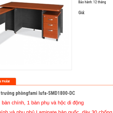
Bảo hành: 12 tháng
Giá:
N PHẨM
 trưởng phòngfami lufa-SMD1800-DC
 bàn chính, 1 bàn phụ và hộc di động
hính và phụ phủ Laminate hàn quốc, dày 30 chống