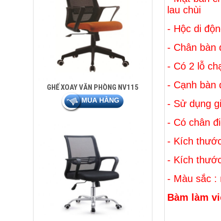
lau chùi
- Hộc di độ
- Chân bàn 
- Có 2 lỗ ch
- Cạnh bàn 
GHẾ XOAY VĂN PHÒNG NV115
- Sử dụng g
- Có chân đ
- Kích thướ
- Kích thướ
- Màu sắc :
Bàm làm vi