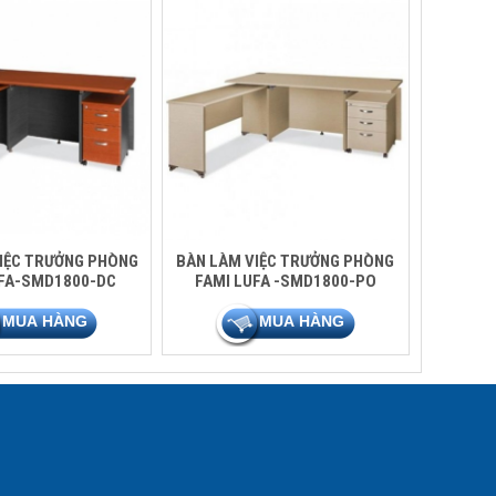
IỆC TRƯỞNG PHÒNG
BÀN LÀM VIỆC TRƯỞNG PHÒNG
UFA-SMD1800-DC
FAMI LUFA -SMD1800-PO