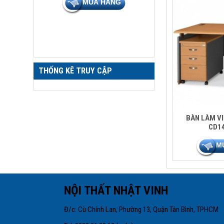
THỐNG KÊ TRUY CẬP
BÀN LÀM VI
CD1
NỘI THẤT NHẬT VIN
Đ/c: Cù Chính Lan, Phường 13, Quận