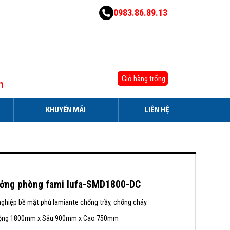
0983.86.89.13
Giỏ hàng trống
h
KHUYẾN MÃI
LIÊN HỆ
ưởng phòng fami lufa-SMD1800-DC
nghiệp bề mặt phủ lamiante chống trầy, chống cháy.
 Rộng 1800mm x Sâu 900mm x Cao 750mm