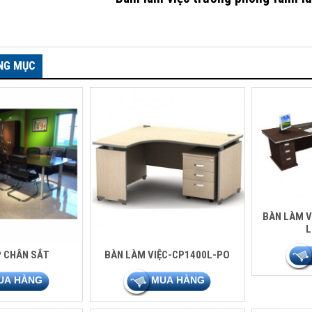
NG MỤC
BÀN LÀM V
L
 CHÂN SẮT
BÀN LÀM VIỆC-CP1400L-PO