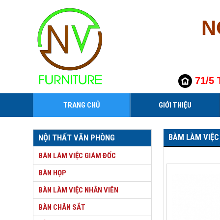
N
71/5 
TRANG CHỦ
GIỚI THIỆU
BÀM LÀM VIỆC
NỘI THẤT VĂN PHÒNG
BÀN LÀM VIỆC GIÁM ĐỐC
BÀN HỌP
BÀN LÀM VIỆC NHÂN VIÊN
BÀN CHÂN SẮT