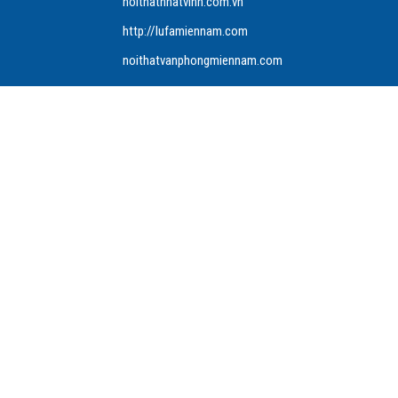
noithatnhatvinh.com.vn
http://lufamiennam.com
noithatvanphongmiennam.com