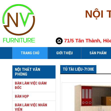
NỘI 
71/5 Tân Thành, Hò
TRANG CHỦ
GIỚI THIỆU
SẢN PHẨM
TỦ TÀI LIỆU-7130E
NỘI THẤT VĂN
PHÒNG
BÀN LÀM VIỆC GIÁM
ĐỐC
BÀN HỌP
BÀN LÀM VIỆC NHÂN
VIÊN