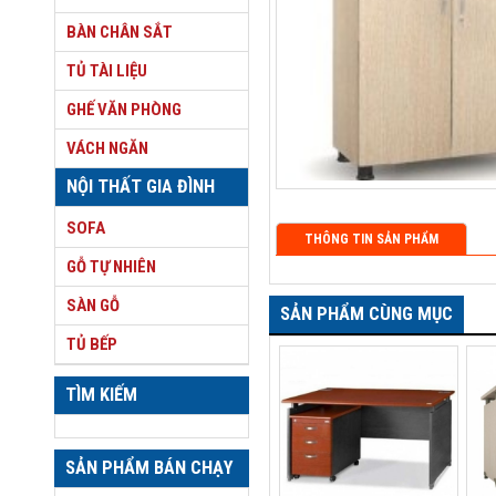
BÀN CHÂN SẮT
TỦ TÀI LIỆU
GHẾ VĂN PHÒNG
VÁCH NGĂN
NỘI THẤT GIA ĐÌNH
SOFA
THÔNG TIN SẢN PHẨM
GỖ TỰ NHIÊN
SÀN GỖ
SẢN PHẨM CÙNG MỤC
TỦ BẾP
TÌM KIẾM
SẢN PHẨM BÁN CHẠY