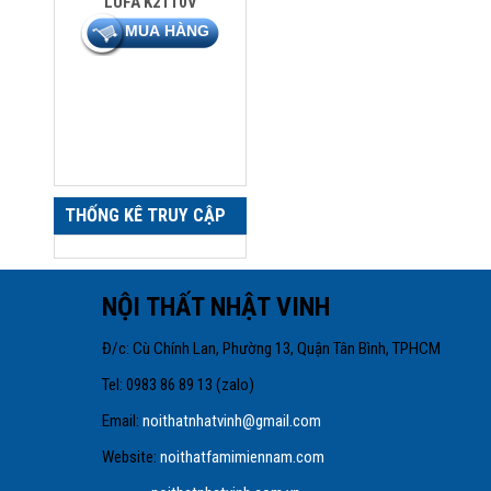
LUFA K2110V
THỐNG KÊ TRUY CẬP
NỘI THẤT NHẬT VINH
Đ/c: Cù Chính Lan, Phường 13, Quận Tâ
Tel: 0983 86 89 13 
Email:
noithatnhatvinh@gmail.com
Website:
noithatfamimiennam.com