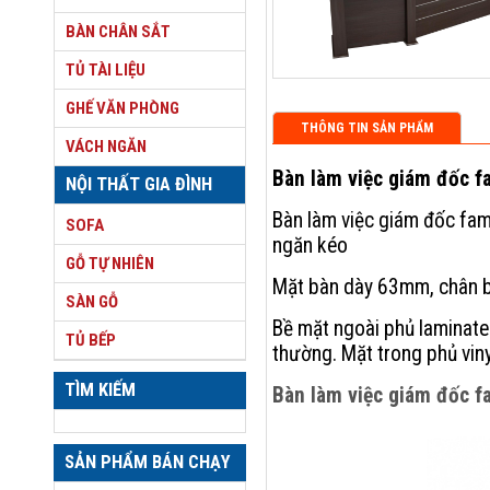
BÀN CHÂN SẮT
TỦ TÀI LIỆU
GHẾ VĂN PHÒNG
THÔNG TIN SẢN PHẨM
VÁCH NGĂN
Bàn làm việc giám đốc f
NỘI THẤT GIA ĐÌNH
Bàn làm việc giám đốc fa
SOFA
ngăn kéo
GỖ TỰ NHIÊN
Mặt bàn dày 63mm, chân 
SÀN GỖ
Bề mặt ngoài phủ laminate
TỦ BẾP
thường. Mặt trong phủ viny
TÌM KIẾM
Bàn làm việc giám đốc f
SẢN PHẨM BÁN CHẠY