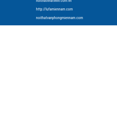
noithatnhatvinh.com.vn
http://lufamiennam.com
noithatvanphongmiennam.com