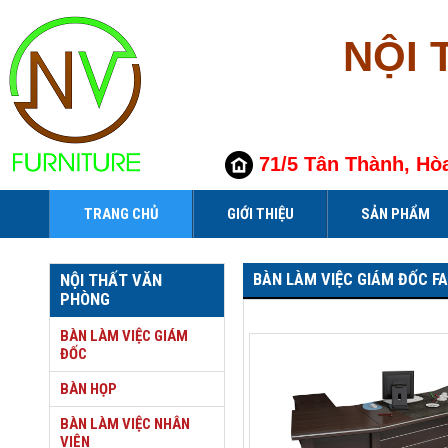
NỘI 
71/5 Tân Thành, Hò
TRANG CHỦ
GIỚI THIỆU
SẢN PHẨM
BÀN LÀM VIỆC GIÁM ĐỐC FA
NỘI THẤT VĂN
PHÒNG
BÀN LÀM VIỆC GIÁM
ĐỐC
BÀN HỌP
BÀN LÀM VIỆC NHÂN
VIÊN