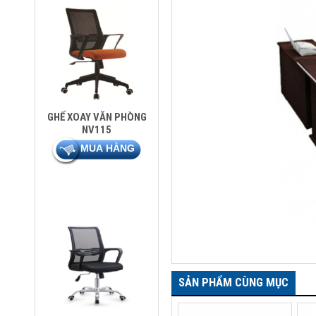
GHẾ XOAY VĂN PHÒNG
NV115
SẢN PHẨM CÙNG MỤC