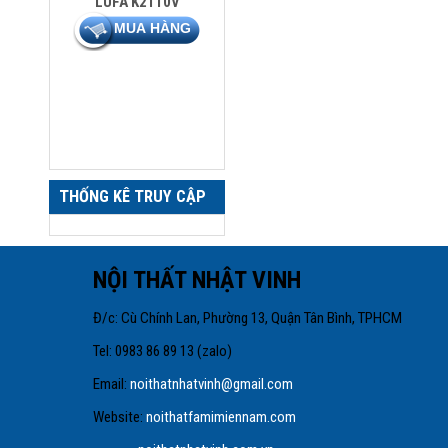
LUFA K2110V
THỐNG KÊ TRUY CẬP
NỘI THẤT NHẬT VINH
Đ/c: Cù Chính Lan, Phường 13, Quận Tâ
Tel: 0983 86 89 13 
Email:
noithatnhatvinh@gmail.com
Website:
noithatfamimiennam.com