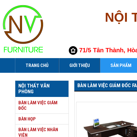
NỘI 
71/5 Tân Thành, Hò
TRANG CHỦ
GIỚI THIỆU
SẢN PHẨM
BÀN LÀM VIỆC GIÁM ĐỐC FA
NỘI THẤT VĂN
PHÒNG
BÀN LÀM VIỆC GIÁM
ĐỐC
BÀN HỌP
BÀN LÀM VIỆC NHÂN
VIÊN