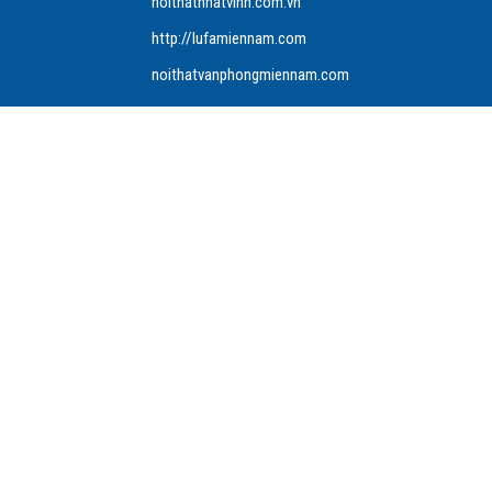
noithatnhatvinh.com.vn
http://lufamiennam.com
noithatvanphongmiennam.com