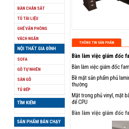
BÀN CHÂN SẮT
TỦ TÀI LIỆU
GHẾ VĂN PHÒNG
VÁCH NGĂN
THÔNG TIN SẢN PHẨM
NỘI THẤT GIA ĐÌNH
Bàn làm việc giám đốc f
SOFA
Bàn làm việc giám đốc fam
GỖ TỰ NHIÊN
Bề mặt sản phẩm phủ lamin
SÀN GỖ
thường
TỦ BẾP
Mặt trong phủ vinyl, mặt 
để CPU
TÌM KIẾM
Bàn làm việc giám đốc f
SẢN PHẨM BÁN CHẠY