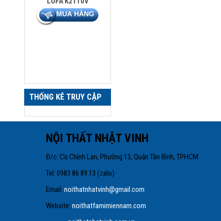
LUFA K2110V
THỐNG KÊ TRUY CẬP
NỘI THẤT NHẬT VINH
Đ/c: Cù Chính Lan, Phường 13, Quận Tâ
Tel: 0983 86 89 13 
Email:
noithatnhatvinh@gmail.com
Website:
noithatfamimiennam.com