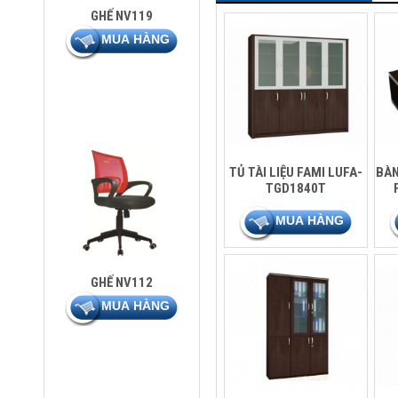
GHẾ NV119
TỦ TÀI LIỆU FAMI LUFA-
BÀN
TGD1840T
GHẾ NV112