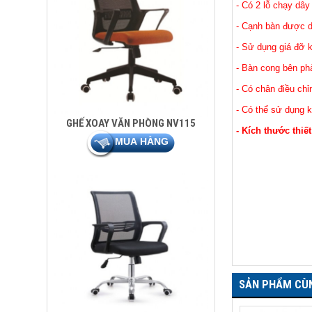
- Có 2 lỗ chạy dây
- Cạnh bàn được
- Sử dụng giá đỡ k
- Bàn cong bên ph
- Có chân điều ch
- Có thể sử dụng 
GHẾ XOAY VĂN PHÒNG NV115
- Kích thước thiế
SẢN PHẨM CÙ