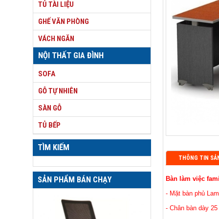
TỦ TÀI LIỆU
GHẾ VĂN PHÒNG
VÁCH NGĂN
NỘI THẤT GIA ĐÌNH
SOFA
GỖ TỰ NHIÊN
SÀN GỖ
TỦ BẾP
TÌM KIẾM
THÔNG TIN SẢ
SẢN PHẨM BÁN CHẠY
Bàn làm việc fam
- Mặt bàn phủ Lam
- Chân bàn dày 25