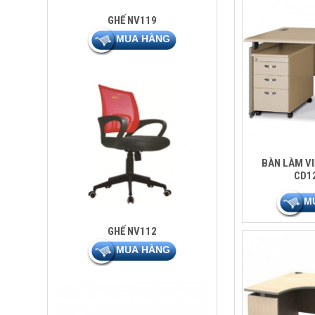
GHẾ NV119
BÀN LÀM VI
CD1
GHẾ NV112