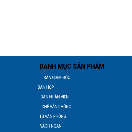
H DANH MỤC SẢN PHẨM
 Tân Bình, TPHCM
BÀN GIÁM ĐỐC
3 (zalo)
BÀN HỌP
BÀN NHÂN VIÊN
GHẾ VĂN PHÒNG
TỦ VĂN PHÒNG
VÁCH NGĂN