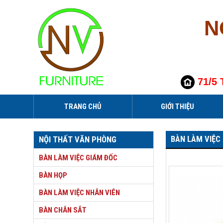
N
71/5 
TRANG CHỦ
GIỚI THIỆU
BÀN LÀM VIỆC
NỘI THẤT VĂN PHÒNG
BÀN LÀM VIỆC GIÁM ĐỐC
BÀN HỌP
BÀN LÀM VIỆC NHÂN VIÊN
BÀN CHÂN SẮT