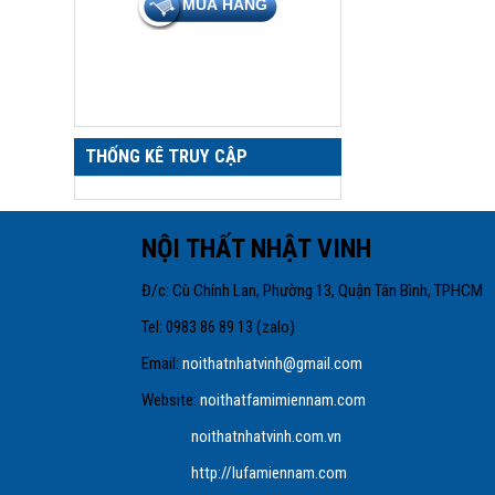
THỐNG KÊ TRUY CẬP
NỘI THẤT NHẬT VIN
Đ/c: Cù Chính Lan, Phường 13, Quận
Tel: 0983 86 89 1
Email:
noithatnhatvinh@gmail.com
Website:
noithatfamimiennam.com
noithatnhatvinh.com.vn
http://lufamiennam.com