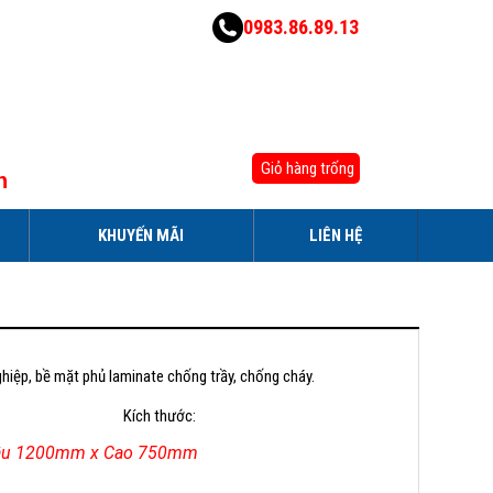
0983.86.89.13
Giỏ hàng trống
h
KHUYẾN MÃI
LIÊN HỆ
ghiệp, bề mặt phủ laminate chống trầy, chống cháy.
Kích thước:
âu 1200mm x Cao 750mm