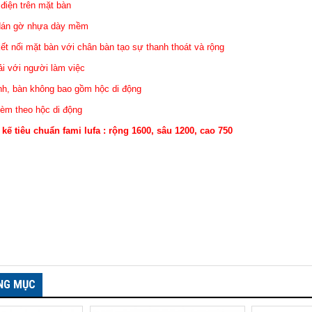
 điện trên mặt bàn
 dán gờ nhựa dày mềm
ết nối mặt bàn với chân bàn tạo sự thanh thoát và rộng
ải với người làm việc
ỉnh, bàn không bao gồm hộc di động
kèm theo hộc di động
t kế tiêu chuẩn fami lufa : rộng 1600, sâu 1200, cao 750
NG MỤC